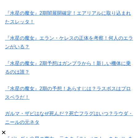
『水星の魔女』2期闇展開確定！エアリアルに取り込まれ
たスレッタ！
『水星の魔女』エラン・ケレスの正体を考察！何人のエラ
ンがいる？
『水星の魔女』2期予想はガンプラから！新しい機体に乗
るのは誰？
『水星の魔女』2期の予想！あらすじは？ラスボスはプロ
スペラだ！
ガルマ・ザビはなぜ死んだ？死亡フラグはいつ？ラウダ・
ニールの元ネタ