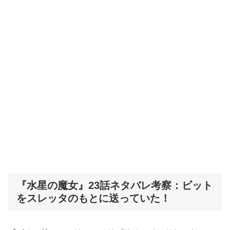
『水星の魔女』23話ネタバレ考察：ビット
をスレッタのもとに送っていた！