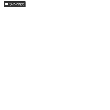
水星の魔女