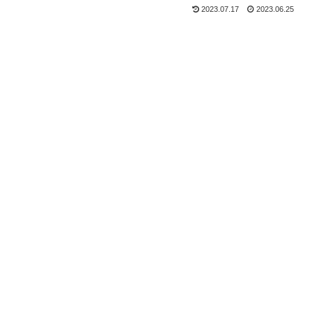
2023.07.17
2023.06.25