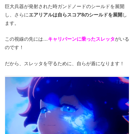
巨大兵器が発射された時ガンドノードのシールドを展開
し、さらに
エアリアルは自らスコア8のシールドを展開
し
ます。
この視線の先には…
キャリバーンに乗ったスレッタ
がいる
のです！
だから、スレッタを守るために、自らが盾になります！