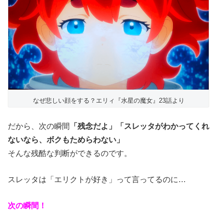
なぜ悲しい顔をする？エリィ『水星の魔女』23話より
だから、次の瞬間
「残念だよ」「スレッタがわかってくれ
ないなら、ボクもためらわない」
そんな残酷な判断ができるのです。
スレッタは「エリクトが好き」って言ってるのに…
次の瞬間！