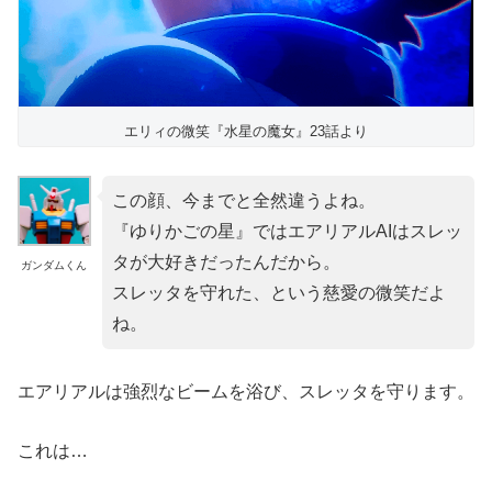
エリィの微笑『水星の魔女』23話より
この顔、今までと全然違うよね。
『ゆりかごの星』ではエアリアルAIはスレッ
タが大好きだったんだから。
ガンダムくん
スレッタを守れた、という慈愛の微笑だよ
ね。
エアリアルは強烈なビームを浴び、スレッタを守ります。
これは…