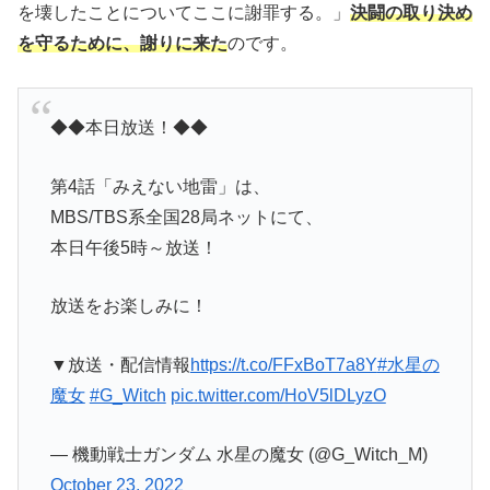
を壊したことについてここに謝罪する。」
決闘の取り決め
を守るために、謝りに来た
のです。
◆◆本日放送！◆◆
第4話「みえない地雷」は、
MBS/TBS系全国28局ネットにて、
本日午後5時～放送！
放送をお楽しみに！
▼放送・配信情報
https://t.co/FFxBoT7a8Y
#水星の
魔女
#G_Witch
pic.twitter.com/HoV5lDLyzO
— 機動戦士ガンダム 水星の魔女 (@G_Witch_M)
October 23, 2022