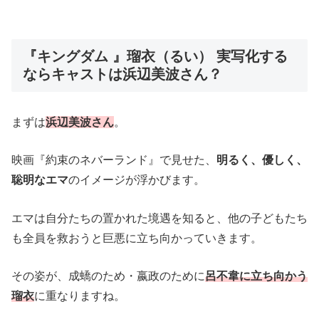
『キングダム 』瑠衣（るい） 実写化する
ならキャストは浜辺美波さん？
まずは
浜辺美波さん
。
映画『約束のネバーランド』で見せた、
明るく、優しく、
聡明なエマ
のイメージが浮かびます。
エマは自分たちの置かれた境遇を知ると、他の子どもたち
も全員を救おうと巨悪に立ち向かっていきます。
その姿が、成蟜のため・嬴政のために
呂不韋に立ち向かう
瑠衣
に重なりますね。