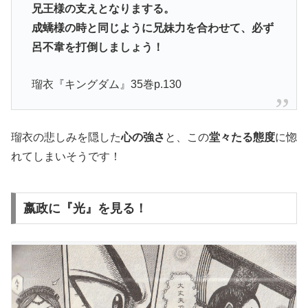
兄王様の支えとなりまする。
成蟜様の時と同じように兄妹力を合わせて、必ず
呂不韋を打倒しましょう！
瑠衣『キングダム』35巻p.130
瑠衣の悲しみを隠した
心の強さ
と、この
堂々たる態度
に惚
れてしまいそうです！
嬴政に『光』を見る！