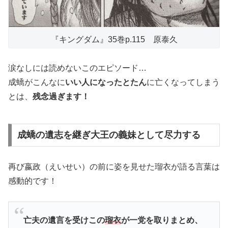
『キングダム』35巻p.115 原泰久
涙なしには読めないこのエピソード…
成蟜がこんなに
いい人になったとたん
に亡くなってしまう
とは、
残念過ぎます！
成蟜の遺志を継ぎ大王の義妹として尽力する
再び嬴政（えいせい）の前に姿を見せた瑠衣が語る言葉は
感動的です！
亡夫の遺言を受けこの
瑠衣
が一党を取りまとめ、