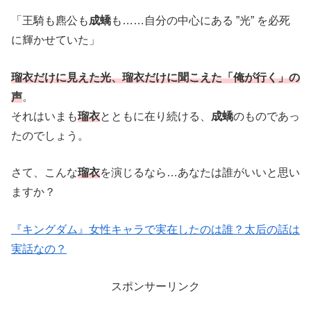
「王騎も麃公も
成蟜
も……自分の中心にある ”光” を必死
に輝かせていた」
瑠衣だけに見えた光、瑠衣だけに聞こえた「俺が行く」の
声
。
それはいまも
瑠衣
とともに在り続ける、
成蟜
のものであっ
たのでしょう。
さて、こんな
瑠衣
を演じるなら…あなたは誰がいいと思い
ますか？
『キングダム』女性キャラで実在したのは誰？太后の話は
実話なの？
スポンサーリンク