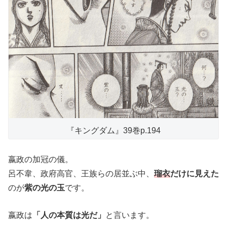
『キングダム』39巻p.194
嬴政の加冠の儀。
呂不韋、政府高官、王族らの居並ぶ中、
瑠衣
だけに見えた
のが
紫の光の玉
です。
嬴政は
「人の本質は光だ」
と言います。