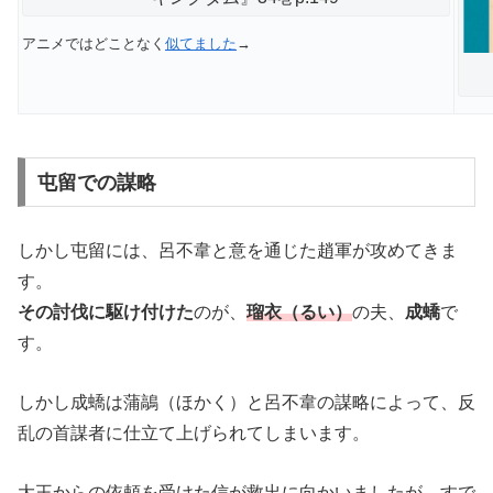
アニメではどことなく
似てました
→
屯留での謀略
しかし屯留には、呂不韋と意を通じた趙軍が攻めてきま
す。
その討伐に駆け付けた
のが、
瑠衣（るい）
の夫、
成蟜
で
す。
しかし成蟜は蒲鶮（ほかく）と呂不韋の謀略によって、反
乱の首謀者に仕立て上げられてしまいます。
大王からの依頼を受けた信が救出に向かいましたが、すで