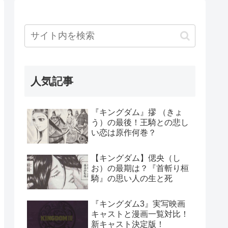
人気記事
『キングダム』摎 （きょ
う）の最後！王騎との悲し
い恋は原作何巻？
【キングダム】偲央（し
お）の最期は？『首斬り桓
騎』の思い人の生と死
『キングダム3』実写映画
キャストと漫画一覧対比！
新キャスト決定版！