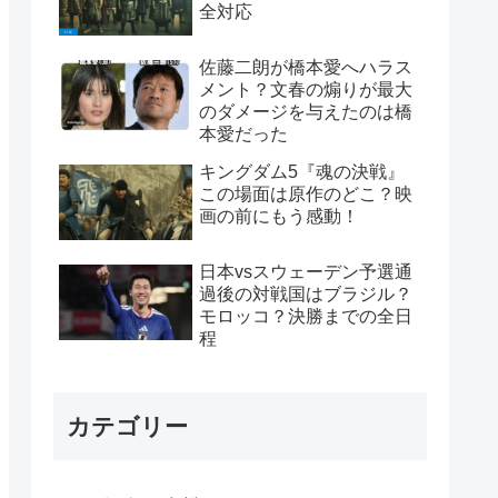
全対応
佐藤二朗が橋本愛へハラス
メント？文春の煽りが最大
のダメージを与えたのは橋
本愛だった
キングダム5『魂の決戦』
この場面は原作のどこ？映
画の前にもう感動！
日本vsスウェーデン予選通
過後の対戦国はブラジル？
モロッコ？決勝までの全日
程
カテゴリー