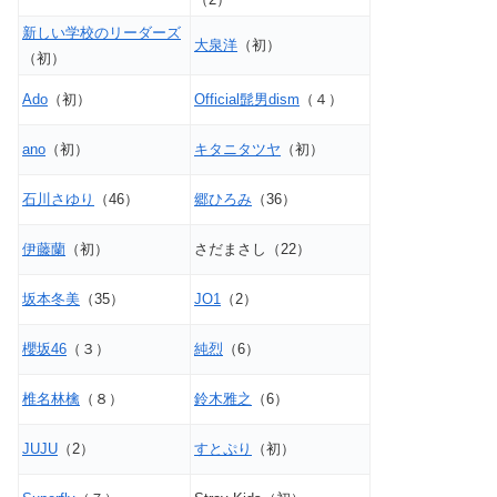
新しい学校のリーダーズ
大泉洋
（初）
（初）
Ado
（初）
Official髭男dism
（４）
ano
（初）
キタニタツヤ
（初）
石川さゆり
（46）
郷ひろみ
（36）
伊藤蘭
（初）
さだまさし（22）
坂本冬美
（35）
JO1
（2）
櫻坂46
（３）
純烈
（6）
椎名林檎
（８）
鈴木雅之
（6）
JUJU
（2）
すとぷり
（初）