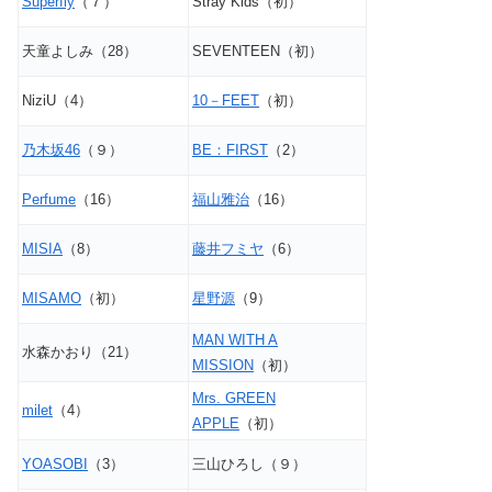
Superfly
（７）
Stray Kids（初）
天童よしみ（28）
SEVENTEEN（初）
NiziU（4）
10－FEET
（初）
乃木坂46
（９）
BE：FIRST
（2）
Perfume
（16）
福山雅治
（16）
MISIA
（8）
藤井フミヤ
（6）
MISAMO
（初）
星野源
（9）
MAN WITH A
水森かおり（21）
MISSION
（初）
Mrs. GREEN
milet
（4）
APPLE
（初）
YOASOBI
（3）
三山ひろし（９）