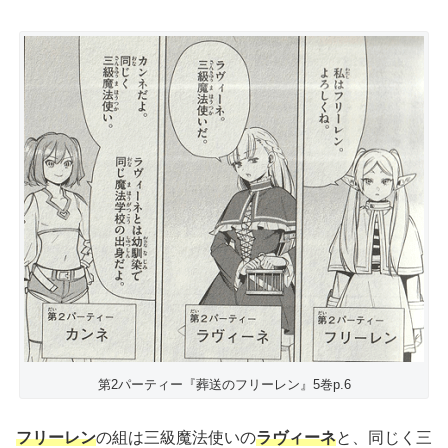
第2パーティー『葬送のフリーレン』5巻p.6
フリーレン
の組は三級魔法使いの
ラヴィーネ
と、同じく三