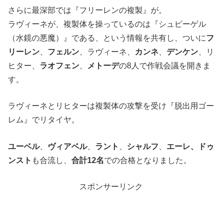
さらに最深部では『フリーレンの複製』が。
ラヴィーネが、複製体を操っているのは『シュピーゲル
（水鏡の悪魔）』である、という情報を共有し、ついに
フ
リーレン
、
フェルン
、ラヴィーネ、
カンネ
、
デンケン
、リ
ヒター、
ラオフェン
、
メトーデ
の8人で作戦会議を開きま
す。
ラヴィーネとリヒターは複製体の攻撃を受け『脱出用ゴー
レム』でリタイヤ。
ユーベル
、
ヴィアベル
、
ラント
、
シャルフ
、
エーレ、ドゥ
ンスト
も合流し、
合計12名
での合格となりました。
スポンサーリンク