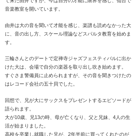
て来た由井ですが、今は自分の才能に限界を感じ、仙台で
音楽教室を開いています。
由井は大の音を聞いて才能を感じ、楽譜も読めなかった大
に、音の出し方、スケール理論などスパルタ教育を始めま
す。
三輪さんとのデートで定禅寺ジャズフェスティバルに出か
けた大は、会場で自分の楽器を取り出し吹き始めます。
すぐさま警備員に止められますが、その音を聞きつけたの
はレコード会社の五十貝でした。
回想で、兄が大にサックスをプレゼントするエピソードが
語られます。
大が10歳、兄13の時、母が亡くなり、父と兄妹、4人の生
活が始まりました。
高校を卒業し就職した兄が、2年半前に買ってくれたのが