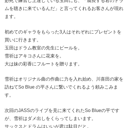
必死で練習し上達している玉田にも、「成長する君のドラ
ムを聴きに来ているんだ」と言ってくれるお客さんが現れ
ます。
初めてのギャラをもらった3人はそれぞれにプレゼントを
買いに行きます。
玉田はドラム教室の先生にビールを。
雪祈はアキコさんに花束を。
大は妹の彩香にフルートを贈ります。
雪祈はオリジナル曲の作曲に力を入れ始め、川喜田の家を
訪ねてSo Blue の平さんに繋いでくれるよう頼みこみま
す。
次回のJASSのライブを見に来てくれたSo Blueの平です
が、雪祈はダメ出しをくらってしまいます。
サックスとドラムはいいが君は駄目だと。