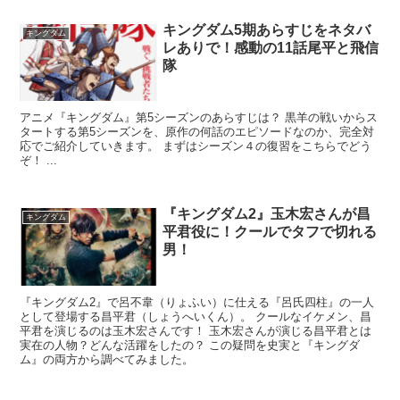
キングダム5期あらすじをネタバ
キングダム
レありで！感動の11話尾平と飛信
隊
アニメ『キングダム』第5シーズンのあらすじは？ 黒羊の戦いからス
タートする第5シーズンを、原作の何話のエピソードなのか、完全対
応でご紹介していきます。 まずはシーズン４の復習をこちらでどう
ぞ！ ...
『キングダム2』玉木宏さんが昌
キングダム
平君役に！クールでタフで切れる
男！
『キングダム2』で呂不韋（りょふい）に仕える『呂氏四柱』の一人
として登場する昌平君（しょうへいくん）。 クールなイケメン、昌
平君を演じるのは玉木宏さんです！ 玉木宏さんが演じる昌平君とは
実在の人物？どんな活躍をしたの？ この疑問を史実と『キングダ
ム』の両方から調べてみました。