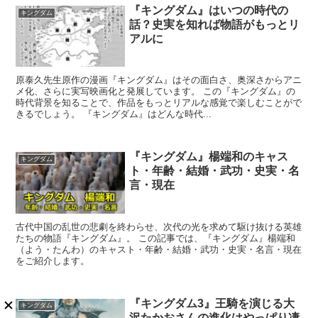
『キングダム』はいつの時代の
キングダム
話？史実を知れば物語がもっとリ
アルに
原泰久先生原作の漫画『キングダム』はその面白さ、奥深さからアニ
メ化、さらに実写映画化と発展しています。 この『キングダム』の
時代背景を知ることで、作品をもっとリアルな感覚で楽しむことがで
きるでしょう。 『キングダム』はどんな時代...
『キングダム』楊端和のキャス
キングダム
ト・年齢・結婚・武功・史実・名
言・現在
古代中国の乱世の悲劇を終わらせ、次代の光を求めて駆け抜ける英雄
たちの物語『キングダム』。 この記事では、『キングダム』楊端和
（よう・たんわ）のキャスト・年齢・結婚・武功・史実・名言・現在
をご紹介します。
『キングダム3』王騎を演じる大
キングダム
沢たかおさんの進化はやっぱり凄