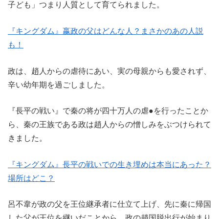
子ども」つまり人質として育てられました。
『キングダム』嬴政の父はどんな人？まさかのあの人説
も！
政は、趙人からの虐待にあい、実の母親からも愛されず、
辛い幼年期を過ごしました。
『長平の戦い』で秦の将が四十万人の虐●を行ったことか
ら、秦の王族である政は趙人からの憎しみをぶつけられて
きました。
『キングダム』長平の戦いでの生き埋めは本当にあった？
場所はどこ？
呂不韋が政の父を王位継承者に仕立て上げ、先に秦に帰国
した父が王位を継いだことから、政の趙国脱出行が始まり