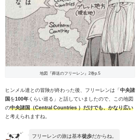
地図『葬送のフリーレン』2巻p.5
ヒンメル達との冒険が終わった後、フリーレンは「
中央諸
国
を
100年
くらい巡る」と話していましたので、この地図
の
中央諸国（Central Countries ）だけでも、かなり広い
と考えられますね。
フリーレンの旅は基本
徒歩
だからね。