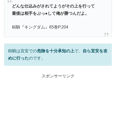
どんな仕込みがされてようがその上を行って
最後は相手をぶっ●して俺が勝つんだよ。
桓騎『キングダム』65巻P.204
桓騎は宜安での
危険を十分承知の上
で、
自ら宜安を攻
めに行った
のです。
スポンサーリンク