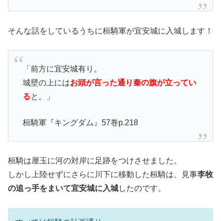
そんな話をしているうちに桓騎軍が宜安城に入城します！
「前方に宜安城有り。
城壁の上には
お頭が言った通り秦の旗が立ってい
る
と。」
桓騎軍『キングダム』57巻p.218
桓騎は厘玉に河の対岸に足跡をつけさせました。
しかし上陸せずにさらに川下に移動した桓騎は、見事
李牧
の追っ手をまいて宜安城に入城
したのです。