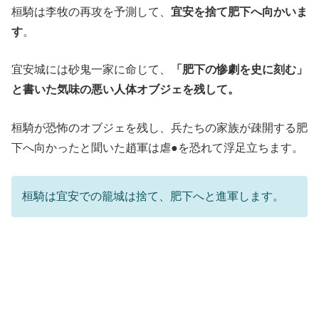
桓騎は李牧の再攻を予測して、
宜安を捨て肥下へ向かいま
す
。
宜安城には砂鬼一家に命じて、
「肥下の惨劇を史に刻む」
と書いた気味の悪い人体オブジェを残して。
桓騎が恐怖のオブジェを残し、兵たちの家族が疎開する肥
下へ向かったと聞いた趙軍は虐●を恐れて浮足立ちます。
桓騎は宜安での籠城は捨て、肥下へと進軍します。