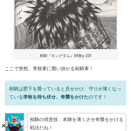
桓騎『キングダム』68巻p.100
ここで突然、李牧軍に襲い掛かる桓騎軍！
桓騎は肥下を襲っていると見せかけ、守りが薄くなっ
ている
李牧を待ち伏せ、奇襲をかけた
のです！
桓騎の得意技、本陣を薄くさせ奇襲をかける
戦法だね！