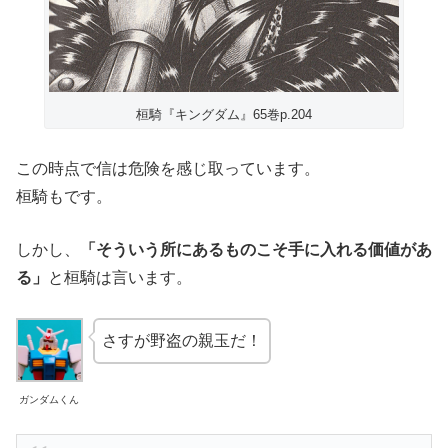
桓騎『キングダム』65巻p.204
この時点で信は危険を感じ取っています。
桓騎もです。
しかし、
「そういう所にあるものこそ手に入れる価値があ
る」
と桓騎は言います。
さすが野盗の親玉だ！
ガンダムくん