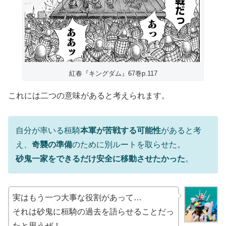
紅春『キングダム』67巻p.117
これには二つの意味があると考えられます。
自分が率いる桓騎
本軍が苦戦する可能性
があると考
え、
奇襲の準備
のために別ルートを取らせた。
砂鬼一家をできるだけ安全に移動させたかった
。
実はもう一つ大事な役割があって…
それは砂鬼に桓騎の過去を語らせることだっ
たと思うぜ！