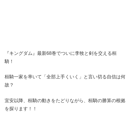
『キングダム』最新68巻でついに李牧と剣を交える桓
騎！
桓騎一家を率いて「全部上手くいく」と言い切る自信は何
故？
宜安以降、桓騎の動きをたどりながら、桓騎の勝算の根拠
を探ります！！