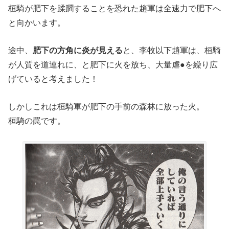
桓騎が肥下を蹂躙することを恐れた趙軍は全速力で肥下へ
と向かいます。
途中、
肥下の方角に炎が見える
と、李牧以下趙軍は、桓騎
が人質を道連れに、と肥下に火を放ち、大量虐●を繰り広
げていると考えました！
しかしこれは桓騎軍が肥下の手前の森林に放った火。
桓騎の罠です。