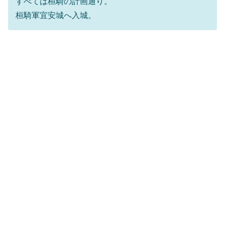
すべては桓騎の計画通り。
桓騎軍宜安城へ入城。