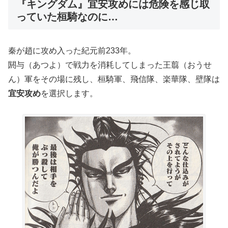
『キングダム』宜安攻めには危険を感じ取
っていた桓騎なのに…
秦が趙に攻め入った紀元前233年。
閼与（あつよ）で戦力を消耗してしまった王翦（おうせ
ん）軍をその場に残し、桓騎軍、飛信隊、楽華隊、壁隊は
宜安攻め
を選択します。