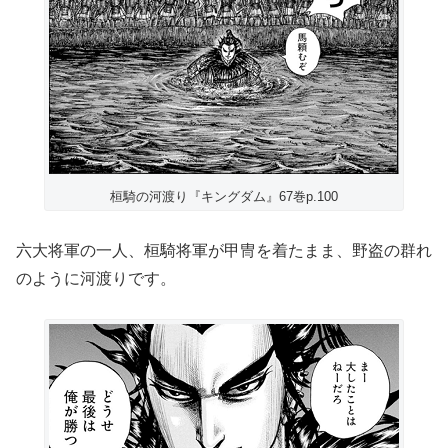
桓騎の河渡り『キングダム』67巻p.100
六大将軍の一人、桓騎将軍が甲冑を着たまま、野盗の群れ
のように河渡りです。