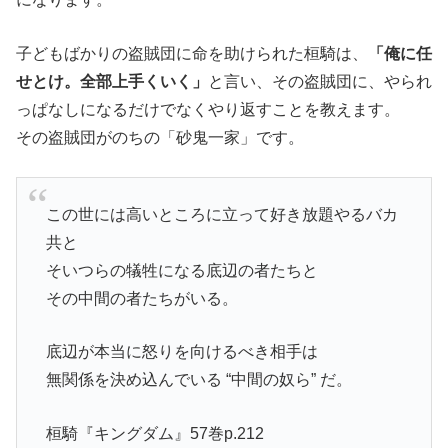
子どもばかりの盗賊団に命を助けられた桓騎は、
「俺に任
せとけ。全部上手くいく」
と言い、その盗賊団に、やられ
っぱなしになるだけでなくやり返すことを教えます。
その盗賊団がのちの「砂鬼一家」です。
この世には高いところに立って好き放題やるバカ
共と
そいつらの犠牲になる底辺の者たちと
その中間の者たちがいる。
底辺が本当に怒りを向けるべき相手は
無関係を決め込んでいる “中間の奴ら” だ。
桓騎『キングダム』57巻p.212