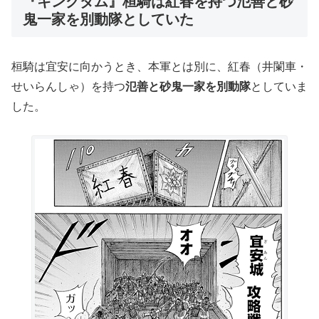
『キングダム』桓騎は紅春を持つ氾善と砂
鬼一家を別動隊としていた
桓騎は宜安に向かうとき、本軍とは別に、紅春（井闌車・
せいらんしゃ）を持つ
氾善と砂鬼一家を別動隊
としていま
した。