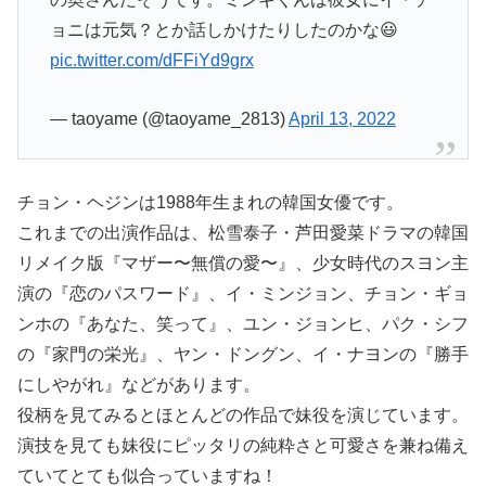
ョニは元気？とか話しかけたりしたのかな😃
pic.twitter.com/dFFiYd9grx
— taoyame (@taoyame_2813)
April 13, 2022
チョン・ヘジンは1988年生まれの韓国女優です。
これまでの出演作品は、松雪泰子・芦田愛菜ドラマの韓国
リメイク版『マザー〜無償の愛〜』、少女時代のスヨン主
演の『恋のパスワード』、イ・ミンジョン、チョン・ギョ
ンホの『あなた、笑って』、ユン・ジョンヒ、パク・シフ
の『家門の栄光』、ヤン・ドングン、イ・ナヨンの『勝手
にしやがれ』などがあります。
役柄を見てみるとほとんどの作品で妹役を演じています。
演技を見ても妹役にピッタリの純粋さと可愛さを兼ね備え
ていてとても似合っていますね！