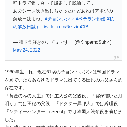
軽トラで張り合って爆走して脱輪して…
あのシーン吹き出しちゃったけどあれはアボジの
解放日誌よね。
#チョンホジン
#ベテラン俳優
#私
の解放日誌
pic.twitter.com/6rztzimGfB
— 韓ドラ好きのチヂミです。 (@KinpamoSuki4)
May 24, 2022
1960年生まれ、現在61歳のチョン・ホジンは韓国ドラマ
を見ていたらあらゆるドラマに出てくる国民のお父さん的
存在です。
『黄金の私の人生』では主人公の父親役、『雲が描いた月
明り』では王妃の父役、『ドクター異邦人』では総理役、
『シティーハンター in Seoul』では韓国大統領役を演じま
した。