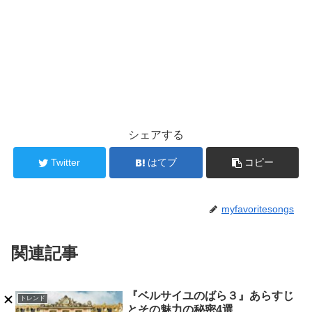
シェアする
Twitter
はてブ
コピー
myfavoritesongs
関連記事
『ベルサイユのばら３』あらすじ
トレンド
とその魅力の秘密4選