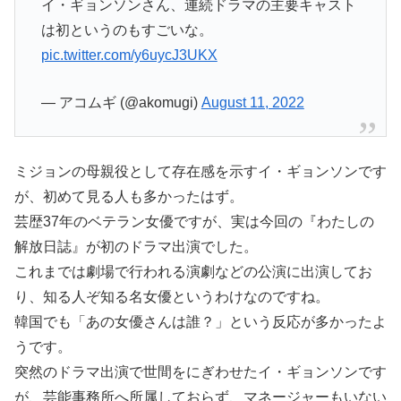
イ・ギョンソンさん、連続ドラマの主要キャスト
は初というのもすごいな。
pic.twitter.com/y6uycJ3UKX
— アコムギ (@akomugi)
August 11, 2022
ミジョンの母親役として存在感を示すイ・ギョンソンです
が、初めて見る人も多かったはず。
芸歴37年のベテラン女優ですが、実は今回の『わたしの
解放日誌』が初のドラマ出演でした。
これまでは劇場で行われる演劇などの公演に出演してお
り、知る人ぞ知る名女優というわけなのですね。
韓国でも「あの女優さんは誰？」という反応が多かったよ
うです。
突然のドラマ出演で世間をにぎわせたイ・ギョンソンです
が、芸能事務所へ所属しておらず、マネージャーもいない