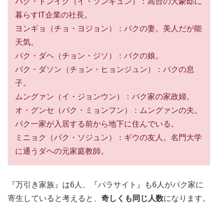
パク・ドンイク（イ・ソンギュン）：高台の大豪邸に
暮らすIT企業の社長。
ヨンギョ（チョ・ヨジョン）：パクの妻。美人だが能
天気。
パク・ダヘ（チョン・ジソ）：パクの娘。
パク・ダソン（チョン・ヒョンジュン）：パクの息
子。
ムングァン（イ・ジョンウン）：パク家の家政婦。
オ・グンセ（パク・ミョンフン）：ムングァンの夫。
パク一家が入居する前から地下に住んでいる。
ミニョク（パク・ソジュン）：ギウの友人。名門大学
に通うダヘの元家庭教師。
『万引き家族』は6人、『パラサイト』も6人がパク家に
寄生していると考えると、
奇しくも同じ人数
になります。