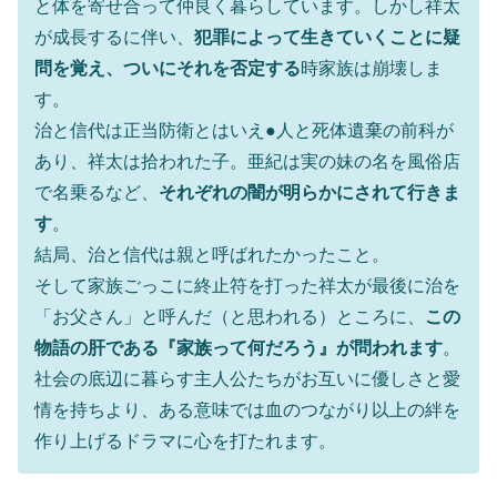
と体を寄せ合って仲良く暮らしています。しかし祥太
が成長するに伴い、
犯罪によって生きていくことに疑
問を覚え、ついにそれを否定する
時家族は崩壊しま
す。
治と信代は正当防衛とはいえ●人と死体遺棄の前科が
あり、祥太は拾われた子。亜紀は実の妹の名を風俗店
で名乗るなど、
それぞれの闇が明らかにされて行きま
す
。
結局、治と信代は親と呼ばれたかったこと。
そして家族ごっこに終止符を打った祥太が最後に治を
「お父さん」と呼んだ（と思われる）ところに、
この
物語の肝である『家族って何だろう』が問われます
。
社会の底辺に暮らす主人公たちがお互いに優しさと愛
情を持ちより、ある意味では血のつながり以上の絆を
作り上げるドラマに心を打たれます。