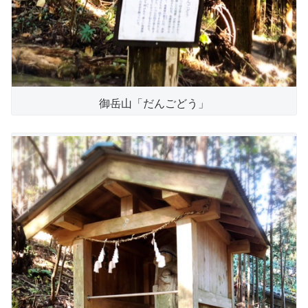
御岳山「だんごどう」