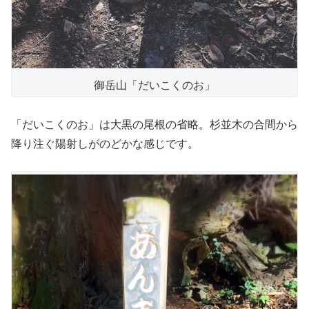
御岳山「だいこくのお」
「だいこくのお」は大黒の尾根の省略。杉並木の合間から
降り注ぐ陽射しがのどかな感じです。