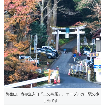
御岳山、表参道入口「二の鳥居」。ケーブルカー駅の少
し先です。