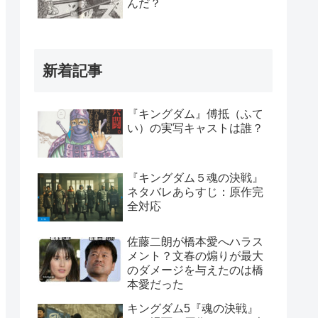
んだ？
新着記事
『キングダム』傅抵（ふて
い）の実写キャストは誰？
『キングダム５魂の決戦』
ネタバレあらすじ：原作完
全対応
佐藤二朗が橋本愛へハラス
メント？文春の煽りが最大
のダメージを与えたのは橋
本愛だった
キングダム5『魂の決戦』