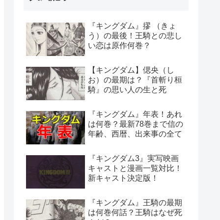
『キングダム』摎 （きょ
う）の最後！王騎との悲し
い恋は原作何巻？
【キングダム】偲央（し
お）の最期は？『首斬り桓
騎』の思い人の生と死
『キングダム』年表！あれ
は何巻？最新78巻まで信の
年齢、西暦、出来事の全て
『キングダム3』実写映画
キャストと漫画一覧対比！
新キャスト決定版！
『キングダム』王騎の最期
は何巻何話？王騎はなぜ死