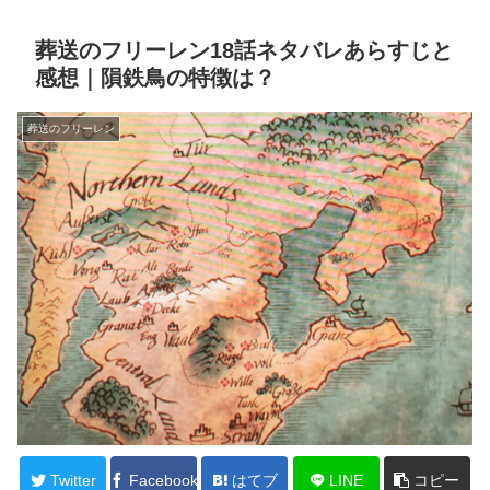
葬送のフリーレン18話ネタバレあらすじと
感想｜隕鉄鳥の特徴は？
葬送のフリーレン
Twitter
Facebook
はてブ
LINE
コピー