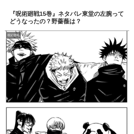
『呪術廻戦15巻』ネタバレ東堂の左腕って
どうなったの？野薔薇は？
呪術廻戦