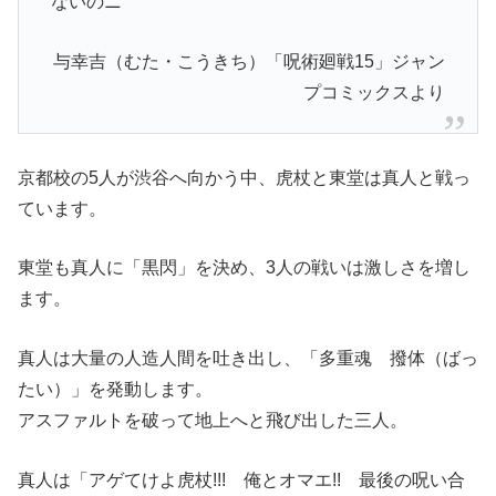
ないのニ
与幸吉（むた・こうきち）「呪術廻戦15」ジャン
プコミックスより
京都校の5人が渋谷へ向かう中、虎杖と東堂は真人と戦っ
ています。
東堂も真人に「黒閃」を決め、3人の戦いは激しさを増し
ます。
真人は大量の人造人間を吐き出し、「多重魂 撥体（ばっ
たい）」を発動します。
アスファルトを破って地上へと飛び出した三人。
真人は「アゲてけよ虎杖!!! 俺とオマエ!! 最後の呪い合