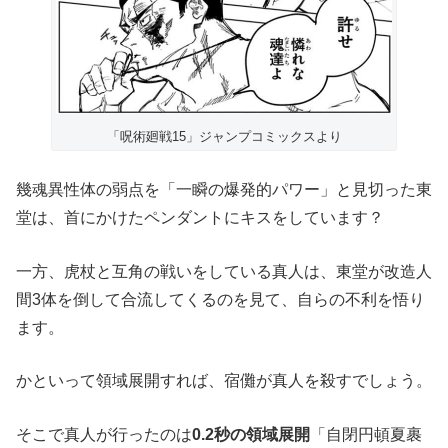
「呪術廻戦15」ジャンプコミックスより
幾魂異性体の弱点を「一瞬の爆発的パワー」と見切った東
堂は、首にかけたペンダントにキスをしています？
一方、虎杖と互角の戦いをしている真人は、東堂が改造人
間3体を倒して合流してくるのを見て、自らの不利を悟り
ます。
かといって領域展開すれば、宿儺が真人を殺すでしょう。
そこで真人が行ったのは
0.2秒の領域展開
「自閉円頓夏裹