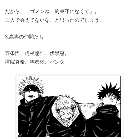
だから、「ゴメンね、約束守れなくて」。
三人で会えてないな。と思ったのでしょう。
3.高専の仲間たち
五条悟、虎杖悠仁、伏黒恵。
禪院真希、狗巻棘、パンダ。