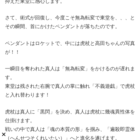
抑えた東堂に感心します。
さて、術式が回復し、今度こそ無為転変で東堂を、、、と
その瞬間、首にかけたペンダントが落ちたのです。
ペンダントはロケットで、中には虎杖と高田ちゃんの写真
が！！
一瞬目を奪われた真人は「無為転変」をかけるのが遅れま
す。
東堂は残された右腕で真人の掌に触れ「不義遊戯」で虎杖
と入れ替わります！
虎杖は真人に「黒閃」を決め、真人は虎杖に幾魂異性体を
仕掛けます。
戦いの中で真人は「魂の本質の形」を掴み、「遍殺即霊体
（へんせつそくれいたい）」へと進化を遂げます。