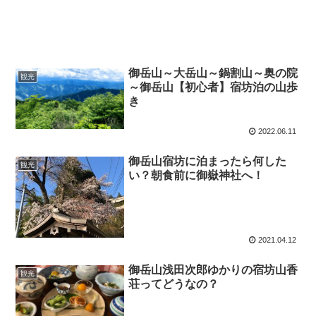
御岳山～大岳山～鍋割山～奥の院
観光
～御岳山【初心者】宿坊泊の山歩
き
2022.06.11
御岳山宿坊に泊まったら何した
観光
い？朝食前に御嶽神社へ！
2021.04.12
御岳山浅田次郎ゆかりの宿坊山香
観光
荘ってどうなの？