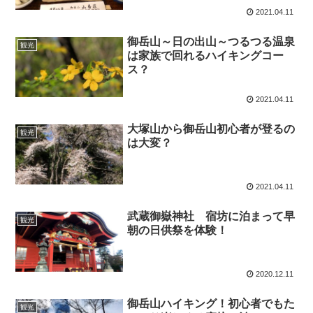
2021.04.11
御岳山～日の出山～つるつる温泉
観光
は家族で回れるハイキングコー
ス？
2021.04.11
大塚山から御岳山初心者が登るの
観光
は大変？
2021.04.11
武蔵御嶽神社 宿坊に泊まって早
観光
朝の日供祭を体験！
2020.12.11
御岳山ハイキング！初心者でもた
観光