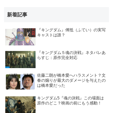
新着記事
『キングダム』傅抵（ふてい）の実写
キャストは誰？
『キングダム５魂の決戦』ネタバレあ
らすじ：原作完全対応
佐藤二朗が橋本愛へハラスメント？文
春の煽りが最大のダメージを与えたの
は橋本愛だった
キングダム5『魂の決戦』この場面は
原作のどこ？映画の前にもう感動！