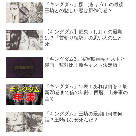
『キングダム』摎 （きょう）の最後！
王騎との悲しい恋は原作何巻？
【キングダム】偲央（しお）の最期
は？『首斬り桓騎』の思い人の生と
死
『キングダム3』実写映画キャストと
漫画一覧対比！新キャスト決定版！
『キングダム』年表！あれは何巻？最
新78巻まで信の年齢、西暦、出来事の
全て
『キングダム』王騎の最期は何巻何
話？王騎はなぜ死んだ？