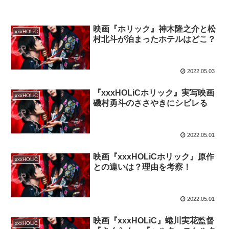
映画『ホリック』神木隆之介と松
xxxHOLiC
村北斗が泊まったホテルはどこ？
2022.05.03
『xxxHOLiCホリック』実写映画
xxxHOLiC
磯村勇斗のささやきにシビレる
2022.05.01
映画『xxxHOLiCホリック』原作
xxxHOLiC
との違いは？理由を考察！
2022.05.01
映画『xxxHOLiC』蜷川実花監督
xxxHOLiC