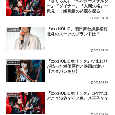
『さくらん』『ヘルタースケルタ
ー』『ダイナー』『人間失格』一
気見！！蜷川組の起源を探る
2022.04.30
『xxxHOLiC』初日舞台挨拶松村
xxxHOLiC
北斗のスーツのブランドは？
2022.04.30
『xxxHOLiCホリック』ひまわり
xxxHOLiC
が払った対価原作と映画の違い
【ネタバレあり】
2022.04.29
『xxxHOLiCホリック』ロケ地は
xxxHOLiC
どこ？渋谷？江ノ島、八王子？？
2022.04.29