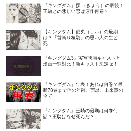
『キングダム』摎 （きょう）の最後！
王騎との悲しい恋は原作何巻？
【キングダム】偲央（しお）の最期
は？『首斬り桓騎』の思い人の生と
死
『キングダム3』実写映画キャストと
漫画一覧対比！新キャスト決定版！
『キングダム』年表！あれは何巻？最
新78巻まで信の年齢、西暦、出来事の
全て
『キングダム』王騎の最期は何巻何
話？王騎はなぜ死んだ？