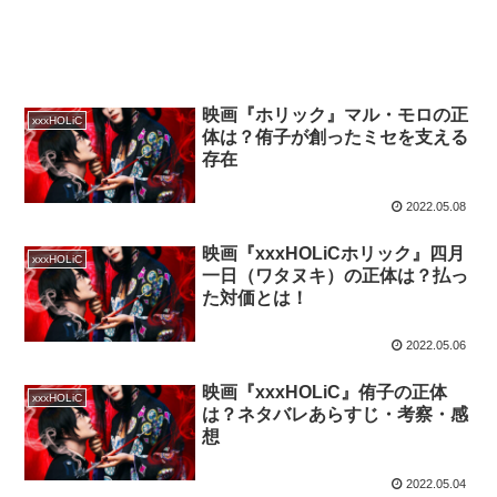
映画『ホリック』マル・モロの正
xxxHOLiC
体は？侑子が創ったミセを支える
存在
2022.05.08
映画『xxxHOLiCホリック』四月
xxxHOLiC
一日（ワタヌキ）の正体は？払っ
た対価とは！
2022.05.06
映画『xxxHOLiC』侑子の正体
xxxHOLiC
は？ネタバレあらすじ・考察・感
想
2022.05.04