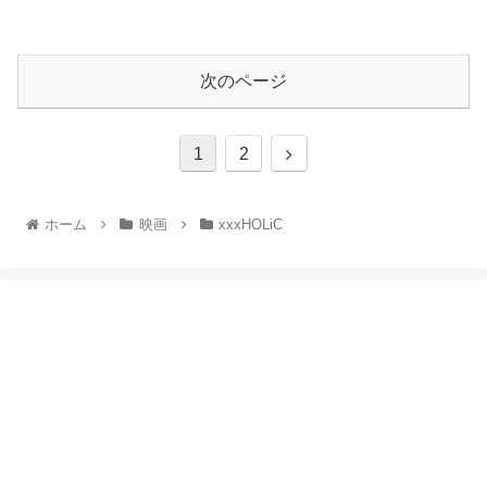
次のページ
1
2
ホーム
映画
xxxHOLiC