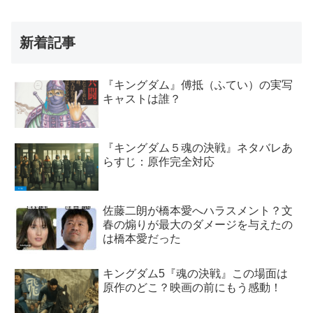
新着記事
『キングダム』傅抵（ふてい）の実写
キャストは誰？
『キングダム５魂の決戦』ネタバレあ
らすじ：原作完全対応
佐藤二朗が橋本愛へハラスメント？文
春の煽りが最大のダメージを与えたの
は橋本愛だった
キングダム5『魂の決戦』この場面は
原作のどこ？映画の前にもう感動！