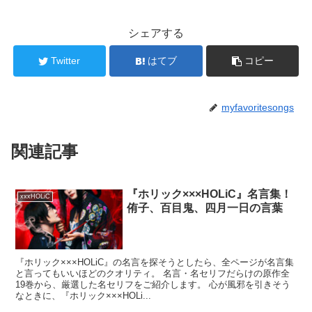
シェアする
Twitter
はてブ
コピー
myfavoritesongs
関連記事
『ホリック×××HOLiC』名言集！
xxxHOLiC
侑子、百目鬼、四月一日の言葉
『ホリック×××HOLiC』の名言を探そうとしたら、全ページが名言集
と言ってもいいほどのクオリティ。 名言・名セリフだらけの原作全
19巻から、厳選した名セリフをご紹介します。 心が風邪を引きそう
なときに、『ホリック×××HOLi...