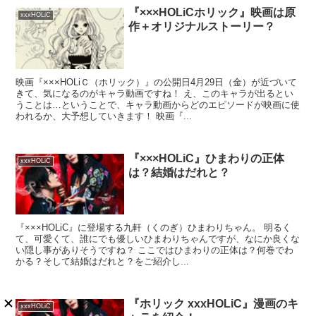
『×××HOLiCホリック』映画は原
xxxHOLiC
作＋オリジナルストーリー？
映画『×××HOLiＣ（ホリック）』の公開日4月29日（金）が近づいて
きて、気になるのがキャラ動画ですね！ え、このキャラが出るとい
うことは…ということで、キャラ動画からどのエピソードが映画に使
われるか、大予想していきます！ 映画『...
『×××HOLiC』ひまわりの正体
xxxHOLiC
は？結婚はだれと？
『×××HOLiC』に登場する九軒（くのぎ）ひまわりちゃん。 明るく
て、可愛くて、誰にでも優しいひまわりちゃんですが、なにか良くな
い隠し事がありそうですね？ ここではひまわりの正体は？何巻でわ
かる？そして結婚はだれと？をご紹介し...
『ホリック xxxHOLiC』漫画のキ
xxxHOLiC