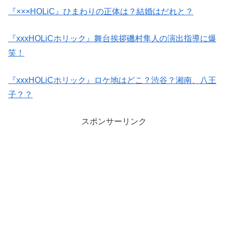
『×××HOLiC』ひまわりの正体は？結婚はだれと？
『xxxHOLiCホリック』舞台挨拶磯村隼人の演出指導に爆
笑！
『xxxHOLiCホリック』ロケ地はどこ？渋谷？湘南、八王
子？？
スポンサーリンク