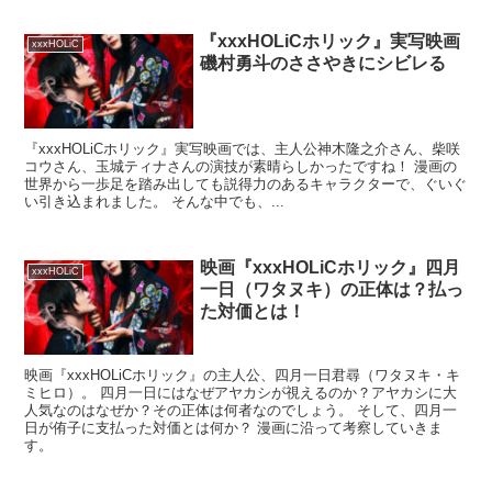
『xxxHOLiCホリック』実写映画
xxxHOLiC
磯村勇斗のささやきにシビレる
『xxxHOLiCホリック』実写映画では、主人公神木隆之介さん、柴咲
コウさん、玉城ティナさんの演技が素晴らしかったですね！ 漫画の
世界から一歩足を踏み出しても説得力のあるキャラクターで、ぐいぐ
い引き込まれました。 そんな中でも、...
映画『xxxHOLiCホリック』四月
xxxHOLiC
一日（ワタヌキ）の正体は？払っ
た対価とは！
映画『xxxHOLiCホリック』の主人公、四月一日君尋（ワタヌキ・キ
ミヒロ）。 四月一日にはなぜアヤカシが視えるのか？アヤカシに大
人気なのはなぜか？その正体は何者なのでしょう。 そして、四月一
日が侑子に支払った対価とは何か？ 漫画に沿って考察していきま
す。