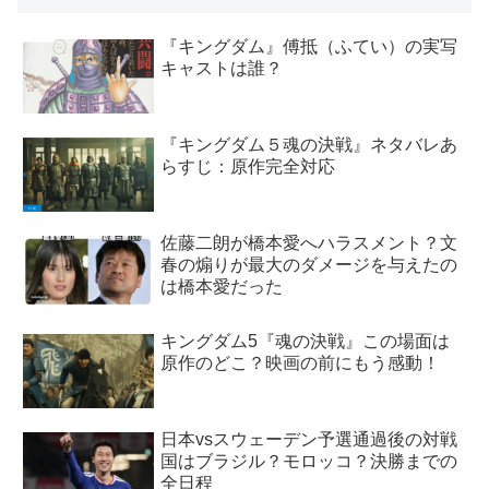
『キングダム』傅抵（ふてい）の実写
キャストは誰？
『キングダム５魂の決戦』ネタバレあ
らすじ：原作完全対応
佐藤二朗が橋本愛へハラスメント？文
春の煽りが最大のダメージを与えたの
は橋本愛だった
キングダム5『魂の決戦』この場面は
原作のどこ？映画の前にもう感動！
日本vsスウェーデン予選通過後の対戦
国はブラジル？モロッコ？決勝までの
全日程