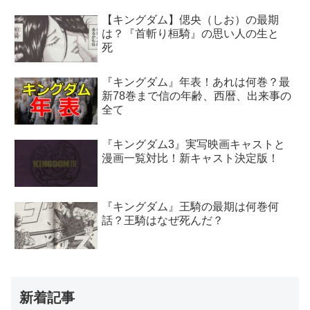
【キングダム】偲央（しお）の最期
は？『首斬り桓騎』の思い人の生と
死
『キングダム』年表！あれは何巻？最
新78巻まで信の年齢、西暦、出来事の
全て
『キングダム3』実写映画キャストと
漫画一覧対比！新キャスト決定版！
『キングダム』王騎の最期は何巻何
話？王騎はなぜ死んだ？
新着記事