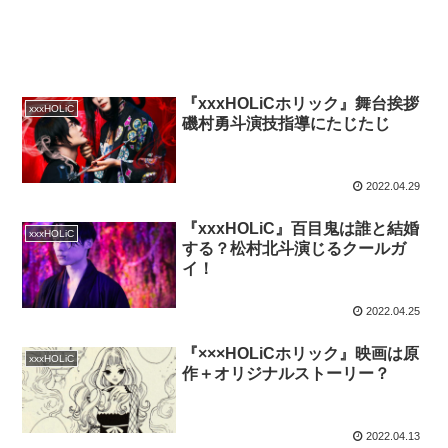
『xxxHOLiCホリック』舞台挨拶
xxxHOLiC
磯村勇斗演技指導にたじたじ
2022.04.29
『xxxHOLiC』百目鬼は誰と結婚
xxxHOLiC
する？松村北斗演じるクールガ
イ！
2022.04.25
『×××HOLiCホリック』映画は原
xxxHOLiC
作＋オリジナルストーリー？
2022.04.13