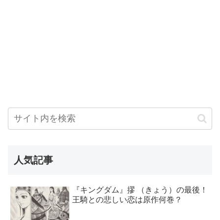
人気記事
『キングダム』摎 （きょう）の最後！
王騎との悲しい恋は原作何巻？