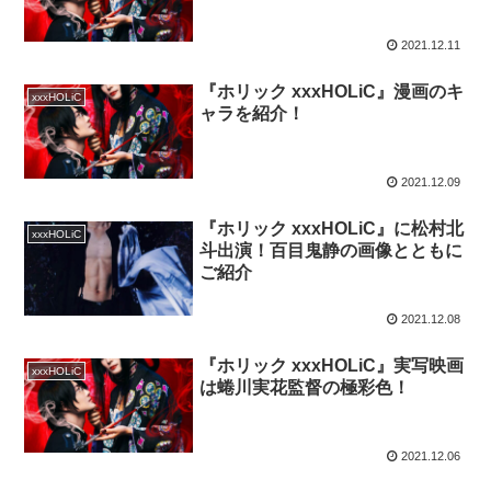
2021.12.11
『ホリック xxxHOLiC』漫画のキ
xxxHOLiC
ャラを紹介！
2021.12.09
『ホリック xxxHOLiC』に松村北
xxxHOLiC
斗出演！百目鬼静の画像とともに
ご紹介
2021.12.08
『ホリック xxxHOLiC』実写映画
xxxHOLiC
は蜷川実花監督の極彩色！
2021.12.06