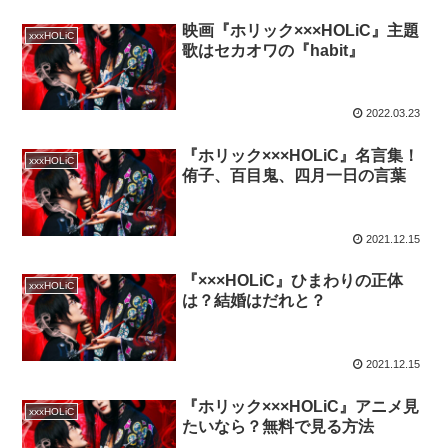
映画『ホリック×××HOLiC』主題
xxxHOLiC
歌はセカオワの『habit』
2022.03.23
『ホリック×××HOLiC』名言集！
xxxHOLiC
侑子、百目鬼、四月一日の言葉
2021.12.15
『×××HOLiC』ひまわりの正体
xxxHOLiC
は？結婚はだれと？
2021.12.15
『ホリック×××HOLiC』アニメ見
xxxHOLiC
たいなら？無料で見る方法