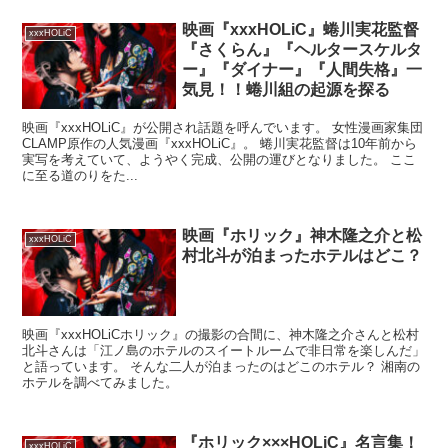
映画『xxxHOLiC』蜷川実花監督
xxxHOLiC
『さくらん』『ヘルタースケルタ
ー』『ダイナー』『人間失格』一
気見！！蜷川組の起源を探る
映画『xxxHOLiC』が公開され話題を呼んでいます。 女性漫画家集団
CLAMP原作の人気漫画『xxxHOLiC』。 蜷川実花監督は10年前から
実写を考えていて、ようやく完成、公開の運びとなりました。 ここ
に至る道のりをた...
映画『ホリック』神木隆之介と松
xxxHOLiC
村北斗が泊まったホテルはどこ？
映画『xxxHOLiCホリック』の撮影の合間に、神木隆之介さんと松村
北斗さんは「江ノ島のホテルのスイートルームで非日常を楽しんだ」
と語っています。 そんな二人が泊まったのはどこのホテル？ 湘南の
ホテルを調べてみました。
『ホリック×××HOLiC』名言集！
xxxHOLiC