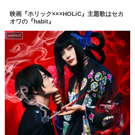
映画『ホリック×××HOLiC』主題歌はセカ
オワの『habit』
xxxHOLiC