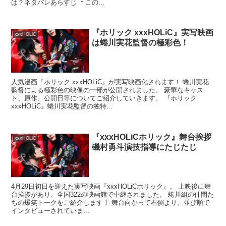
は？ネタバレあらすじ ＊この...
『ホリック xxxHOLiC』実写映画
xxxHOLiC
は蜷川実花監督の極彩色！
人気漫画『ホリック xxxHOLiC』が実写映画化されます！ 蜷川実花
監督による極彩色の映像の一部が公開されました。 豪華なキャス
ト、原作、公開日等についてご紹介していきます。 『ホリック
xxxHOLiC』蜷川実花監督の独特...
『xxxHOLiCホリック』舞台挨拶
xxxHOLiC
磯村勇斗演技指導にたじたじ
4月29日初日を迎えた実写映画『xxxHOLiCホリック』。 上映後に舞
台挨拶があり、全国322の映画館で中継されました。 蜷川組の仲間た
ちの爆笑トークをご紹介します！ 舞台向かって右側より、並び順で
インタビューされていま...