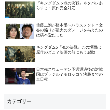
『キングダム５魂の決戦』ネタバレあ
らすじ：原作完全対応
佐藤二朗が橋本愛へハラスメント？文
春の煽りが最大のダメージを与えたの
は橋本愛だった
キングダム5『魂の決戦』この場面は
原作のどこ？映画の前にもう感動！
日本vsスウェーデン予選通過後の対戦
国はブラジル？モロッコ？決勝までの
全日程
カテゴリー