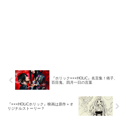
『ホリック×××HOLiC』名言集！侑子、
百目鬼、四月一日の言葉
『×××HOLiCホリック』映画は原作＋オ
リジナルストーリー？