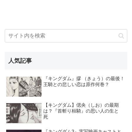
人気記事
『キングダム』摎 （きょう）の最後！
王騎との悲しい恋は原作何巻？
【キングダム】偲央（しお）の最期
は？『首斬り桓騎』の思い人の生と
死
『キングダム3』実写映画キャストと