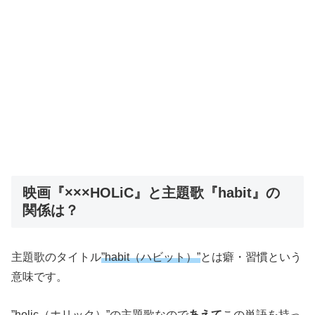
映画『×××HOLiC』と主題歌『habit』の
関係は？
主題歌のタイトル
”habit（ハビット）”
とは癖・習慣という
意味です。
”holic（ホリック）”
の主題歌なので
あえて
この単語を持っ