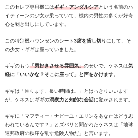
このセレブ専用機には
ギギ・アンダルシア
という名前のハ
イティーンの少女が乗っていて、機内の男性の多くが好奇
心を剥き出しにしています。
この特別機ハウンゼンのシート
3席を貸し切り
にして、そ
の少女・ギギは座っていました。
ギギのもつ
「男好きさせる雰囲気」
のせいで、ケネスは
気
軽に「いいかな？そこに座って」と声をかけます
。
ギギは「困ります。長い時間は。」とはっきりいいます
が、ケネスは
ギギの洞察力と知的な会話
に驚かされます。
ギギに「マフティー・ナビーユ・エリンをあなたはどう思
われているんです？」とズバリと聞かれたケネスは「地球
連邦政府の秩序を乱す危険人物だ」と言います。