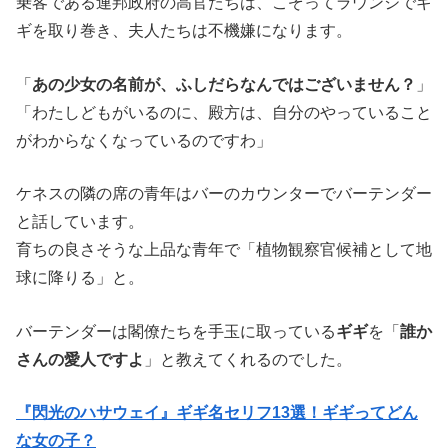
乗客である連邦政府の高官たちは、こぞってラウンジでギ
ギを取り巻き、夫人たちは不機嫌になります。
「
あの少女の名前が、ふしだらなんではございません？
」
「わたしどもがいるのに、殿方は、自分のやっていること
がわからなくなっているのですわ」
ケネスの隣の席の青年はバーのカウンターでバーテンダー
と話しています。
育ちの良さそうな上品な青年で「植物観察官候補として地
球に降りる」と。
バーテンダーは閣僚たちを手玉に取っている
ギギ
を「
誰か
さんの愛人ですよ
」と教えてくれるのでした。
『閃光のハサウェイ』ギギ名セリフ13選！ギギってどん
な女の子？