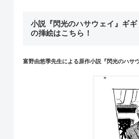
小説『閃光のハサウェイ』ギギ
の挿絵はこちら！
富野由悠季先生による原作小説『閃光のハサ