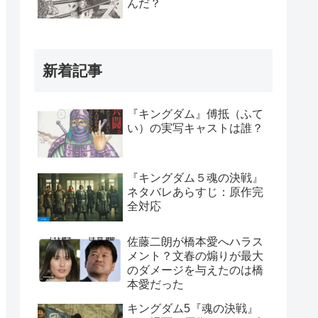
んだ？
新着記事
『キングダム』傅抵（ふて
い）の実写キャストは誰？
『キングダム５魂の決戦』
ネタバレあらすじ：原作完
全対応
佐藤二朗が橋本愛へハラス
メント？文春の煽りが最大
のダメージを与えたのは橋
本愛だった
キングダム5『魂の決戦』