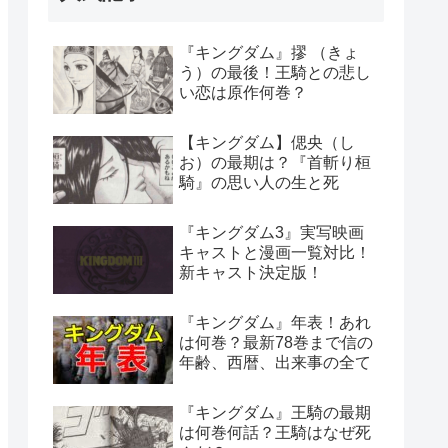
『キングダム』摎 （きょ
う）の最後！王騎との悲し
い恋は原作何巻？
【キングダム】偲央（し
お）の最期は？『首斬り桓
騎』の思い人の生と死
『キングダム3』実写映画
キャストと漫画一覧対比！
新キャスト決定版！
『キングダム』年表！あれ
は何巻？最新78巻まで信の
年齢、西暦、出来事の全て
『キングダム』王騎の最期
は何巻何話？王騎はなぜ死