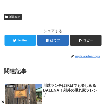
川越観光
シェアする
Twitter
はてブ
コピー
myfavoritesongs
関連記事
川越ランチは休日でも楽しめる
川越観光
BALENA！郊外の隠れ家フレン
チ