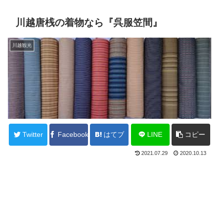
川越唐桟の着物なら『呉服笠間』
川越観光
Twitter
Facebook
はてブ
LINE
コピー
2021.07.29
2020.10.13