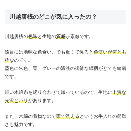
川越唐桟のどこが気に入ったの？
川越唐桟の
色味
と生地の
質感
が素敵です。
遠目には地味な色合い、でも近くで見ると
色使いが何とも
粋
なのです。
藍色に朱色、青、グレーの濃淡の複雑な縞柄がとても綺麗
です。
細い木綿糸を縒り合わせて織っているので、生地に
上質な
光沢とハリ
があります。
また、木綿の着物なので
家で洗える
というお手入れの簡単
さも魅力です。