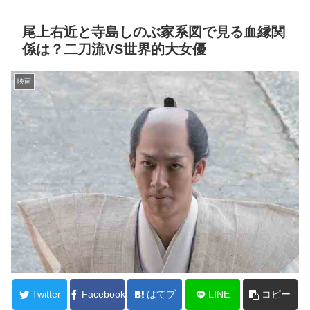
尾上右近と寺島しのぶ家系図で見る血縁関
係は？二刀流VS世界的大女優
映画
Twitter
Facebook
はてブ
LINE
コピー