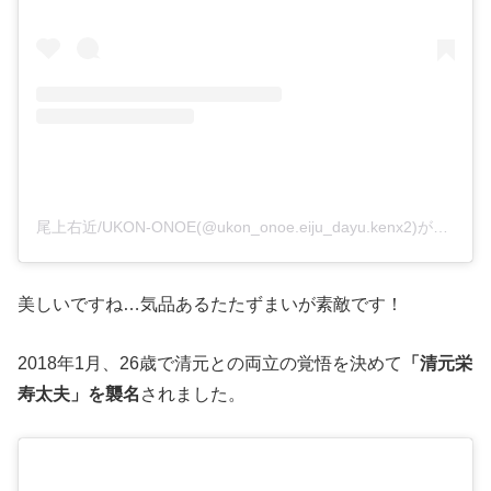
尾上右近/UKON-ONOE(@ukon_onoe.eiju_dayu.kenx2)がシェアした投稿
美しいですね…気品あるたたずまいが素敵です！
2018年1月、26歳で清元との両立の覚悟を決めて
「清元栄
寿太夫」を襲名
されました。