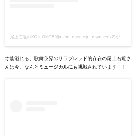
尾上右近/UKON-ONOE(@ukon_onoe.eiju_dayu.kenx2)がシェアした投稿
才能溢れる、歌舞伎界のサラブレッド的存在の尾上右近さ
んは今、なんと
ミュージカルにも挑戦
されています！！