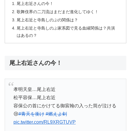
尾上右近さんの今！
歌舞伎界の二刀流はまだまだ進化してゆく！
尾上右近と寺島しのぶの関係は？
尾上右近と寺島しのぶ家系図で見る血縁関係は？共演
はあるの？
尾上右近さんの今！
孝明天皇…尾上右近
松平容保…尾上右近
容保公の首にかけてる御宸翰の入った筒が泣ける
😢
#青天を衝け
#燃えよ剣
pic.twitter.com/RL9XRGTUVP