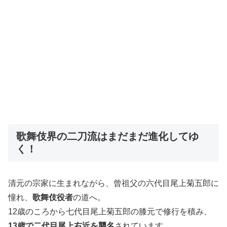
歌舞伎界の二刀流はまだまだ進化してゆ
く！
清元の宗家に生まれながら、曾祖父の六代目尾上菊五郎に
憧れ、
歌舞伎役者
の道へ。
12歳のころから七代目尾上菊五郎の膝元で修行を積み、
13歳で二代目尾上右近を襲名
されています。