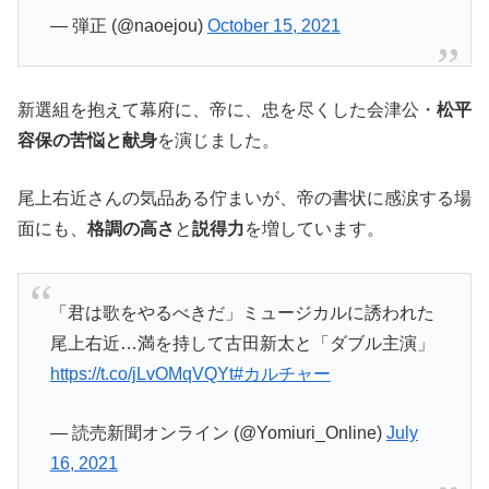
— 弾正 (@naoejou)
October 15, 2021
新選組を抱えて幕府に、帝に、忠を尽くした会津公・
松平
容保の苦悩と献身
を演じました。
尾上右近さんの気品ある佇まいが、帝の書状に感涙する場
面にも、
格調の高さ
と
説得力
を増しています。
「君は歌をやるべきだ」ミュージカルに誘われた
尾上右近…満を持して古田新太と「ダブル主演」
https://t.co/jLvOMqVQYt
#カルチャー
— 読売新聞オンライン (@Yomiuri_Online)
July
16, 2021