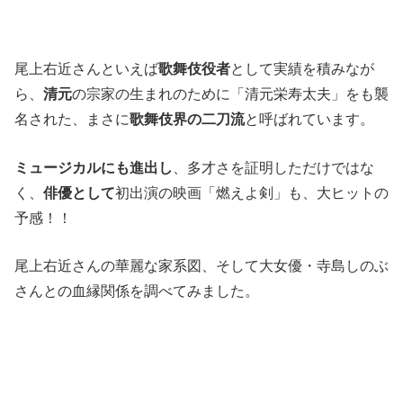
尾上右近さんといえば
歌舞伎役者
として実績を積みなが
ら、
清元
の宗家の生まれのために「清元栄寿太夫」をも襲
名された、まさに
歌舞伎界の二刀流
と呼ばれています。
ミュージカルにも進出し
、多才さを証明しただけではな
く、
俳優として
初出演の映画「燃えよ剣」も、大ヒットの
予感！！
尾上右近さんの華麗な家系図、そして大女優・寺島しのぶ
さんとの血縁関係を調べてみました。