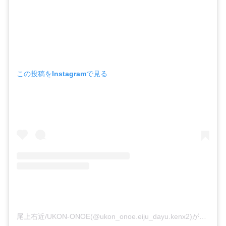
この投稿をInstagramで見る
尾上右近/UKON-ONOE(@ukon_onoe.eiju_dayu.kenx2)がシェアした投稿