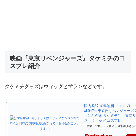
映画『東京リベンジャーズ』タケミチのコ
スプレ紹介
タケミチグッズはウィッグと学ランなどです。
国内発送 送料無料！コスプレ
xk647☆東京卍リベンジャーズ
（はながき タケミチ） 東京
ズ ウィッグ コスプレ
価格：3300円（税込、送料無料)
(2