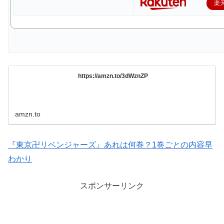
楽
https://amzn.to/3dWznZP
amzn.to
『東京卍リベンジャーズ』あれは何巻？1巻ごとの内容早
わかり
スポンサーリンク