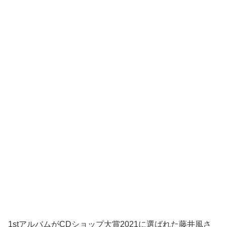
1stアルバムがCDショップ大賞2021に選ばれた藤井風さ