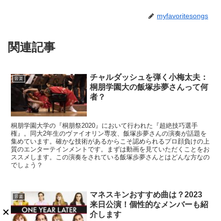
myfavoritesongs
関連記事
チャルダッシュを弾く小梅太夫：
音楽
桐朋学園大の飯塚歩夢さんって何
者？
桐朋学園大学の『桐朋祭2020』において行われた『超絶技巧選手
権』。同大2年生のヴァイオリン専攻、飯塚歩夢さんの演奏が話題を
集めています。確かな技術があるからこそ認められるプロ顔負けの上
質のエンターテインメントです。まずは動画を見ていただくことをお
ススメします。この演奏をされている飯塚歩夢さんとはどんな方なの
でしょう？
マネスキンおすすめ曲は？2023
音楽
来日公演！個性的なメンバーも紹
介します