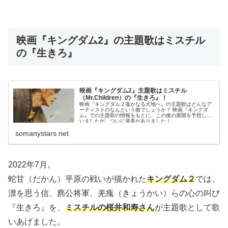
映画『キングダム2』の主題歌はミスチル
の『生きろ』
映画『キングダム2』主題歌はミスチル
（Mr.Children）の『生きろ』！
映画『キングダム２遥かなる大地へ』の主題歌はどんなア
ーティストのなんという曲でしょうか？ 映画『キングダ
ム』での主題歌の情報をもとに、この後の展開を予想して
いましたが、ついに発表がありました！
somanystars.net
2022年7月。
蛇甘（だかん）平原の戦いが描かれた
キングダム２
では、
漂を思う信、麃公将軍、羌瘣（きょうかい）らの心の叫び
『生きろ』を、
ミスチルの桜井和寿さん
が主題歌として歌
いあげました。