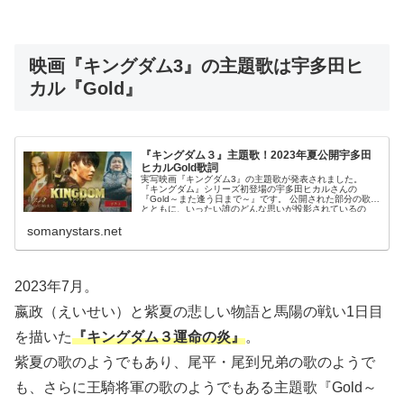
映画『キングダム3』の主題歌は宇多田ヒ
カル『Gold』
『キングダム３』主題歌！2023年夏公開宇多田
ヒカルGold歌詞
実写映画『キングダム3』の主題歌が発表されました。
『キングダム』シリーズ初登場の宇多田ヒカルさんの
『Gold～また逢う日まで～』です。 公開された部分の歌詞
とともに、いったい誰のどんな思いが投影されているの
か？その背景を考察していきます。
somanystars.net
2023年7月。
嬴政（えいせい）と紫夏の悲しい物語と馬陽の戦い1日目
を描いた
『キングダム３運命の炎』
。
紫夏の歌のようでもあり、尾平・尾到兄弟の歌のようで
も、さらに王騎将軍の歌のようでもある主題歌『Gold～