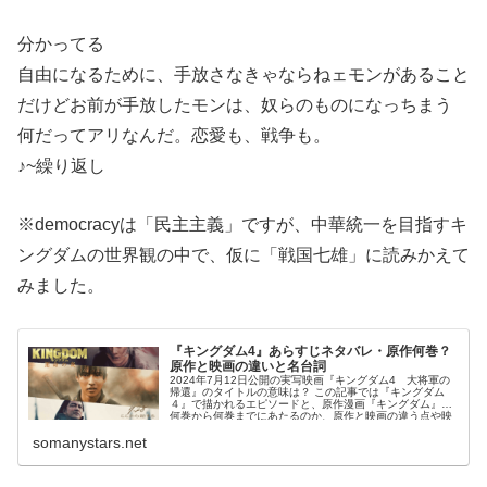
分かってる
自由になるために、手放さなきゃならねェモンがあること
だけどお前が手放したモンは、奴らのものになっちまう
何だってアリなんだ。恋愛も、戦争も。
♪~繰り返し
※democracyは「民主主義」ですが、中華統一を目指すキ
ングダムの世界観の中で、仮に「戦国七雄」に読みかえて
みました。
『キングダム4』あらすじネタバレ・原作何巻？
原作と映画の違いと名台詞
2024年7月12日公開の実写映画『キングダム4 大将軍の
帰還』のタイトルの意味は？ この記事では『キングダム
４』で描かれるエピソードと、原作漫画『キングダム』の
何巻から何巻までにあたるのか、原作と映画の違う点や映
画の中の名言などを感...
somanystars.net