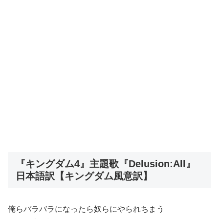
『キングダム4』主題歌『Delusion:All』
日本語訳【キングダム風意訳】
俺らバラバラになったら奴らにやられちまう