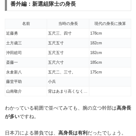
番外編：新選組隊士の身長
名前
当時の身長
現代の身長に換算
近藤勇
五尺三、四寸
178cm
土方歳三
五尺五寸
182cm
沖田総司
五尺五寸
182cm
斎藤一
五尺六寸
185cm
永倉新八
五尺二、三寸。
175cm
藤堂平助
小兵
山南敬介
背はあまり高くなく…
わかっている範囲で並べてみても、腕の立つ幹部は
高身長
が多い
ですね。
日本刀による勝負では、
高身長は有利
だったでしょう。