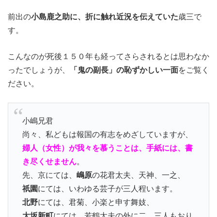
前出の
小島鹿之助に、折に触れ近況を伝えていた
歳三で
す。
こんなのが死後１５０年も経ってさらされるとは思わなか
ったでしょうが、
「鬼の副長」の恥ずかしい一面
をご覧く
ださい。
小嶋兄君
尚々、私どもは報国の有志をめざしていますが、
婦人（女性）が我々を慕うことは、手紙には、書
き尽くせません
。
先、京にては、
嶋原
の花君太夫、天神、一之、
祇園
にては、いわゆる芸子が三人程います。
北野
にては、君菊、小楽と申す舞妓、
大坂新町
にては、若鶴太夫の外に二、三人もおり