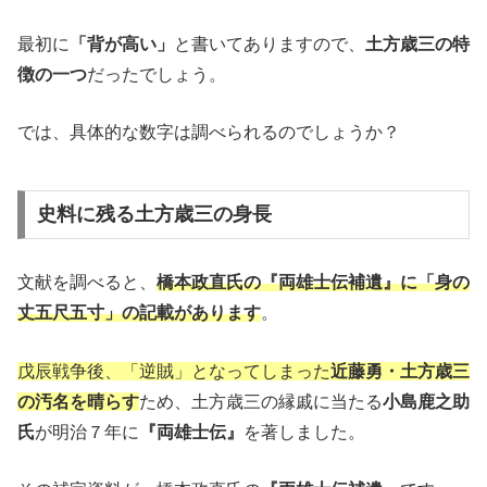
最初に
「背が高い」
と書いてありますので、
土方歳三の特
徴の一つ
だったでしょう。
では、具体的な数字は調べられるのでしょうか？
史料に残る土方歳三の身長
文献を調べると、
橋本政直氏の『両雄士伝補遺』に「身の
丈五尺五寸」の記載があります
。
戊辰戦争後、「逆賊」となってしまった
近藤勇・土方歳三
の汚名を晴らす
ため、土方歳三の縁戚に当たる
小島鹿之助
氏
が明治７年に
『両雄士伝』
を著しました。