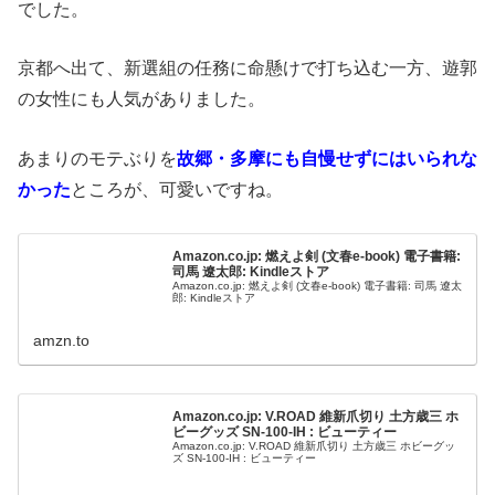
でした。
京都へ出て、新選組の任務に命懸けで打ち込む一方、遊郭
の女性にも人気がありました。
あまりのモテぶりを
故郷・多摩にも自慢せずにはいられな
かった
ところが、可愛いですね。
Amazon.co.jp: 燃えよ剣 (文春e-book) 電子書籍:
司馬 遼太郎: Kindleストア
Amazon.co.jp: 燃えよ剣 (文春e-book) 電子書籍: 司馬 遼太
郎: Kindleストア
amzn.to
Amazon.co.jp: V.ROAD 維新爪切り 土方歳三 ホ
ビーグッズ SN-100-IH : ビューティー
Amazon.co.jp: V.ROAD 維新爪切り 土方歳三 ホビーグッ
ズ SN-100-IH : ビューティー