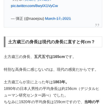
pic.twitter.com/8wylX1VyCw
— 弾正 (@naoejou)
March 17, 2021
土方歳三の身長は現代の身長に直すと何cm？
土方歳三の身長、
五尺五寸は165cm
です。
特別な高身長に感じないのは、現代の感覚だからです。
土方歳三らが京に上った年は
1863年。
1890年の日本人男性の平均身長は約156cm（デジタルヒ
ューマン研究センター調べ）でした。
ちなみに1920年の平均身長は159cmですので、
当時の平