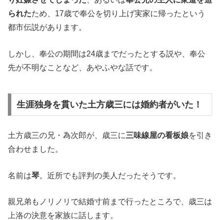
られた
ため、17歳で奉公を切り上げ実家に帰ったという
都市伝説があります。
しかし、奉公の期間は24歳までだったとする説や、奉公
先が不明なことなど、あやふやな話です。
生涯独身を貫いた土方歳三には婚約者がいた！
土方歳三の兄・為次郎が、歳三に
三味線屋の看板娘
を引き
合わせました。
名前は
琴
。近所でも評判の美人だったそうです。
親兄弟もノリノリで結婚寸前まで行ったところで、歳三は
上洛の決意を家族に話します。