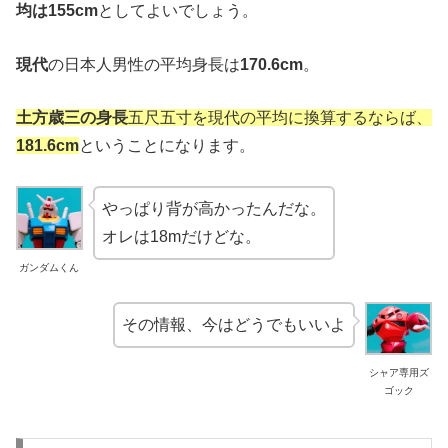
均は155cm
としてよいでしょう。
現代
の日本人男性の平均身長は
170.6cm
。
土方歳三の身長
五尺五寸を現代の平均に換算するならば、
181.6cm
ということになります。
やっぱり背が高かったんだな。
オレは18mだけどな。
ガンダムくん
その情報、今はどうでもいいよ
シャア専用ズ
ゴック