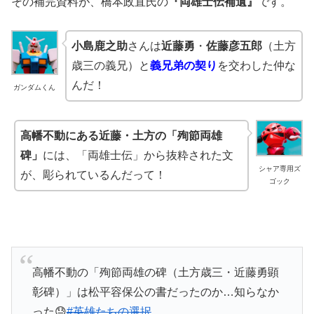
その補完資料が、橋本政直氏の
『両雄士伝補遺』
です。
小島鹿之助
さんは
近藤勇
・
佐藤彦五郎
（土方
歳三の義兄）と
義兄弟の契り
を交わした仲な
んだ！
ガンダムくん
高幡不動にある近藤・土方の「殉節両雄
碑」
には、「両雄士伝」から抜粋された文
シャア専用ズ
が、彫られているんだって！
ゴック
高幡不動の「殉節両雄の碑（土方歳三・近藤勇顕
彰碑）」は松平容保公の書だったのか…知らなか
った😓
#英雄たちの選択