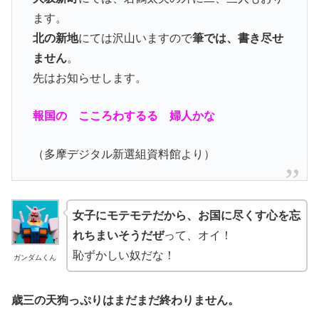
ます。
北の新地
にては沢山いますので
筆では、書き尽せ
ません
。
先はお知らせします。
報国の こころわするる 婦人かな
（多摩デジタル新選組資料館より）
女子にモテモテだから、お国に尽くす心を忘
れちまいそうだぜ
って、オイ！
恥ずかしい奴だな！
ガンダムくん
歳三の天狗っぷりはまだまだ終わりません。