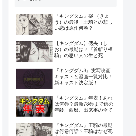
『キングダム』摎 （きょ
う）の最後！王騎との悲し
い恋は原作何巻？
【キングダム】偲央（し
お）の最期は？『首斬り桓
騎』の思い人の生と死
『キングダム3』実写映画
キャストと漫画一覧対比！
新キャスト決定版！
『キングダム』年表！あれ
は何巻？最新78巻まで信の
年齢、西暦、出来事の全て
『キングダム』王騎の最期
は何巻何話？王騎はなぜ死