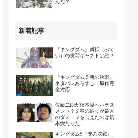
んだ？
新着記事
『キングダム』傅抵（ふて
い）の実写キャストは誰？
『キングダム５魂の決戦』
ネタバレあらすじ：原作完
全対応
佐藤二朗が橋本愛へハラス
メント？文春の煽りが最大
のダメージを与えたのは橋
本愛だった
キングダム5『魂の決戦』