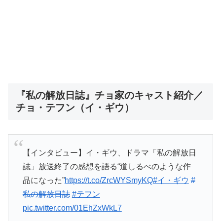
『私の解放日誌』チョ家のキャスト紹介／
チョ・テフン（イ・ギウ）
【インタビュー】イ・ギウ、ドラマ「私の解放日
誌」放送終了の感想を語る“道しるべのような作
品になった”
https://t.co/ZrcWYSmyKQ
#イ・ギウ
#
私の解放日誌
#テフン
pic.twitter.com/01EhZxWkL7