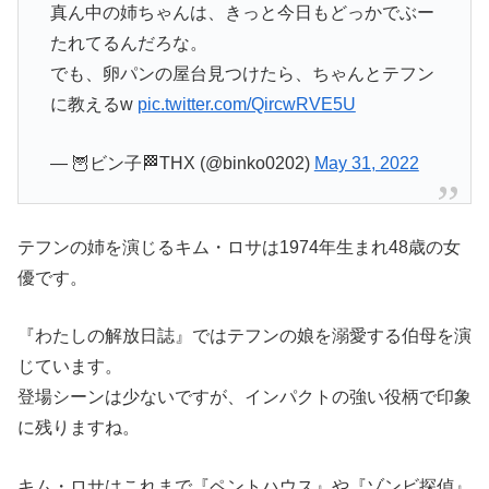
真ん中の姉ちゃんは、きっと今日もどっかでぶー
たれてるんだろな。
でも、卵パンの屋台見つけたら、ちゃんとテフン
に教えるw
pic.twitter.com/QircwRVE5U
— 🦉ビン子🏁THX (@binko0202)
May 31, 2022
テフンの姉を演じるキム・ロサは1974年生まれ48歳の女
優です。
『わたしの解放日誌』ではテフンの娘を溺愛する伯母を演
じています。
登場シーンは少ないですが、インパクトの強い役柄で印象
に残りますね。
キム・ロサはこれまで『ペントハウス』や『ゾンビ探偵』