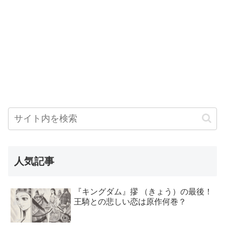
人気記事
『キングダム』摎 （きょう）の最後！
王騎との悲しい恋は原作何巻？