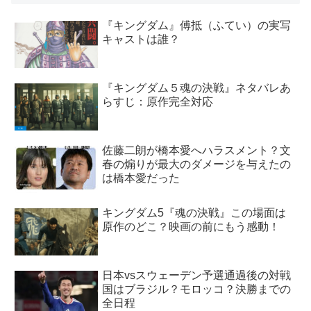
『キングダム』傅抵（ふてい）の実写
キャストは誰？
『キングダム５魂の決戦』ネタバレあ
らすじ：原作完全対応
佐藤二朗が橋本愛へハラスメント？文
春の煽りが最大のダメージを与えたの
は橋本愛だった
キングダム5『魂の決戦』この場面は
原作のどこ？映画の前にもう感動！
日本vsスウェーデン予選通過後の対戦
国はブラジル？モロッコ？決勝までの
全日程