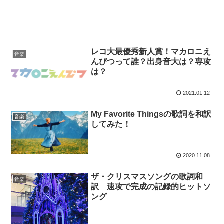
レコ大最優秀新人賞！マカロニえ
音楽
んぴつって誰？出身音大は？専攻
は？
2021.01.12
My Favorite Thingsの歌詞を和訳
音楽
してみた！
2020.11.08
ザ・クリスマスソングの歌詞和
音楽
訳 速攻で完成の記録的ヒットソ
ング