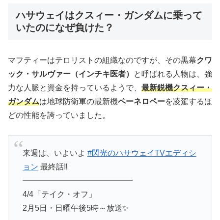
ハサウェイはクスィー・ガンダムに乗って
いたのになぜ負けた？
マフティーはテロリストの組織なのですが、その黒幕
クワ
ック・サルヴァー（インチキ医者）
と呼ばれる人物は、強
力な人脈と資金を持っているようで、
最新鋭機クスィー・
ガンダム
は地球防衛軍の最新機
ペーネロペー
を凌駕するほ
どの性能を誇っていました。
来週は、いよいよ
#閃光のハサウェイTVエディシ
ョン
最終話‼️
━━━━━━━━━━━━━━
4/4「テイク・オフ」
2月5日・日曜午後5時～放送✨