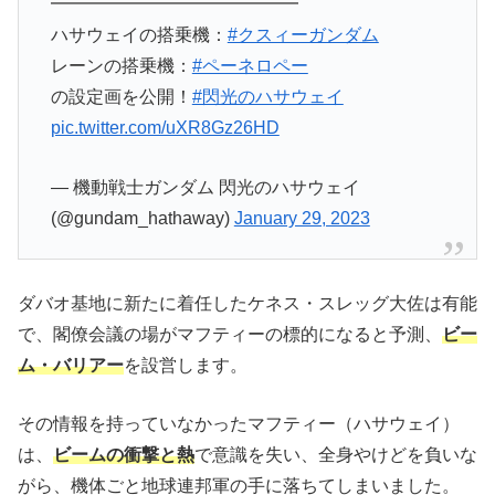
━━━━━━━━━━━━━━
ハサウェイの搭乗機：
#クスィーガンダム
レーンの搭乗機：
#ペーネロペー
の設定画を公開！
#閃光のハサウェイ
pic.twitter.com/uXR8Gz26HD
— 機動戦士ガンダム 閃光のハサウェイ
(@gundam_hathaway)
January 29, 2023
ダバオ基地に新たに着任したケネス・スレッグ大佐は有能
で、閣僚会議の場がマフティーの標的になると予測、
ビー
ム・バリアー
を設営します。
その情報を持っていなかったマフティー（ハサウェイ）
は、
ビームの衝撃と熱
で意識を失い、全身やけどを負いな
がら、機体ごと地球連邦軍の手に落ちてしまいました。