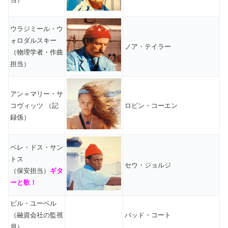
ウラジミール・ウ
ォロダルスキー
ノア・テイラー
（物理学者・作曲
担当）
アン＝マリー・サ
コヴィッツ （記
ロビン・コーエン
録係）
ペレ・ドス・サン
トス
セウ・ジョルジ
（保安担当）
ギタ
ーと歌！
ビル・ユーベル
（融資会社の監視
バッド・コート
員）