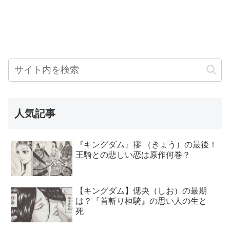
人気記事
『キングダム』摎 （きょう）の最後！
王騎との悲しい恋は原作何巻？
【キングダム】偲央（しお）の最期
は？『首斬り桓騎』の思い人の生と
死