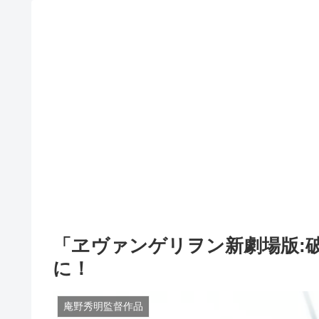
「ヱヴァンゲリヲン新劇場版:
に！
庵野秀明監督作品