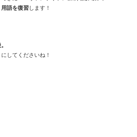
、用語を復習
します！
後。
うにしてくださいね！