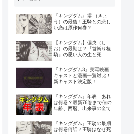
『キングダム』摎 （きょ
う）の最後！王騎との悲し
い恋は原作何巻？
【キングダム】偲央（し
お）の最期は？『首斬り桓
騎』の思い人の生と死
『キングダム3』実写映画
キャストと漫画一覧対比！
新キャスト決定版！
『キングダム』年表！あれ
は何巻？最新78巻まで信の
年齢、西暦、出来事の全て
『キングダム』王騎の最期
は何巻何話？王騎はなぜ死