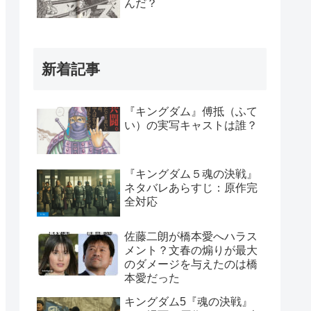
んだ？
新着記事
『キングダム』傅抵（ふて
い）の実写キャストは誰？
『キングダム５魂の決戦』
ネタバレあらすじ：原作完
全対応
佐藤二朗が橋本愛へハラス
メント？文春の煽りが最大
のダメージを与えたのは橋
本愛だった
キングダム5『魂の決戦』